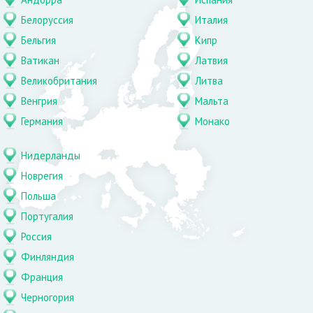
Белоруссия
Италия
Бельгия
Кипр
Ватикан
Латвия
Великобритания
Литва
Венгрия
Мальта
Германия
Монако
Нидерланды
Новрегия
Польша
Португалия
Россия
Финляндия
Франция
Черногория