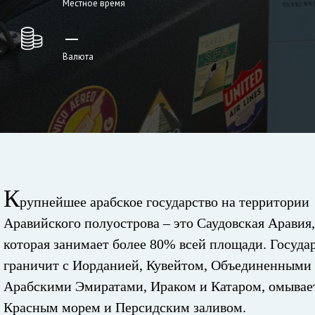
Местное время
—
Валюта
К
рупнейшее арабское государство на территории
Аравийского полуострова – это Саудовская Аравия,
которая занимает более 80% всей площади. Госуда
граничит с Иорданией, Кувейтом, Объединенными
Арабскими Эмиратами, Ираком и Катаром, омывае
Красным морем и Персидским заливом.