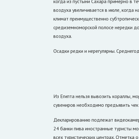
когда из пустыни Сахара примерно в те
воздуха увеличивается в июле, когда н
климат преимущественно субтропически
средиземноморской полосе нередки до
воздуха.
Осадки редки и нерегулярны. Среднего
Из Египта нельзя вывозить кораллы, мо
сувениров необходимо предъявить чек 
Декларированию подлежат видеокамеры
24 банки пива иностранные туристы мо
всех туристических центрах. Отметка о