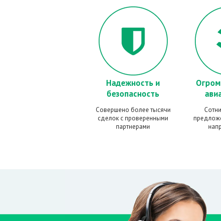
Надежность и
Огром
безопасность
ави
Совершено более тысячи
Cотни
сделок с проверенными
предлож
партнерами
нап