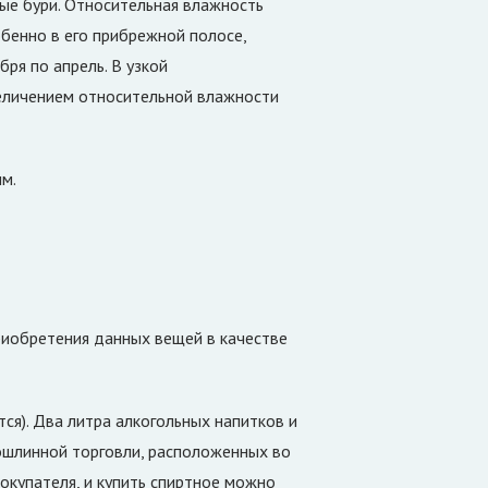
ные бури. Относительная влажность
обенно в его прибрежной полосе,
ря по апрель. В узкой
еличением относительной влажности
м.
приобретения данных вещей в качестве
я). Два литра алкогольных напитков и
пошлинной торговли, расположенных во
окупателя, и купить спиртное можно