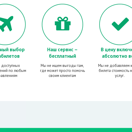
ный выбор
Наш сервис –
В цену включ
абилетов
бесплатный
абсолютно в
 доступных
Мы не ищем выгоды там,
Мы не добавляем к
ений по любым
где может просто помочь
билета стоимость 
равлениям
своим клиентам
услуг.