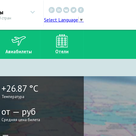
ны
 стран
Select Language
▼
Авиабилеты
Отели
+26.87 °C
Температура
от — руб
Средняя цена билета
—