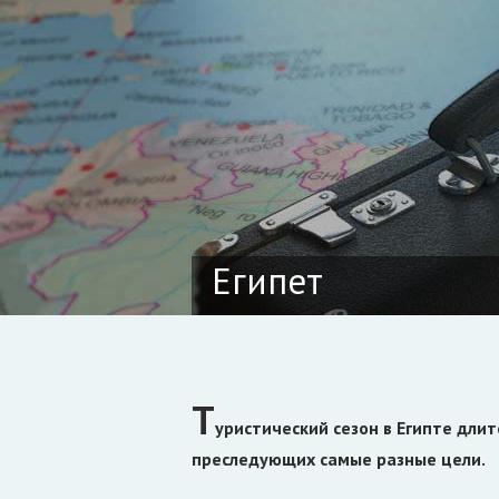
Египет
Т
уристический сезон в Египте длит
преследующих самые разные цели.