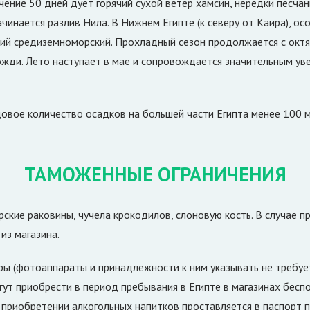
чение 50 дней дует горячий сухой ветер хамсин, нередки песча
ачинается разлив Нила. В Нижнем Египте (к северу от Каира), ос
й средиземноморский. Прохладный сезон продолжается с октяб
жди. Лето наступает в мае и сопровождается значительным ув
довое количество осадков на большей части Египта менее 100 м
ТАМОЖЕННЫЕ ОГРАНИЧЕНИЯ
рские раковины, чучела крокодилов, слоновую кость. В случае 
из магазина.
 (фотоаппараты и принадлежности к ним указывать не требуетс
гут приобрести в период пребывания в Египте в магазинах бес
 приобретении алкогольных напитков проставляется в паспорт п