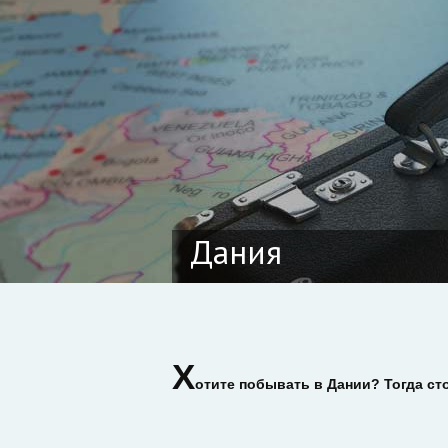
Дания
Х
отите побывать в Дании? Тогда ст