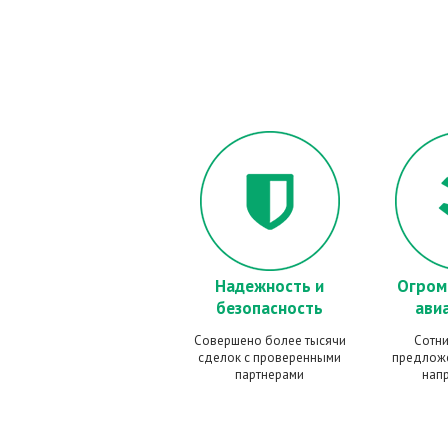
Надежность и
Огром
безопасность
ави
Совершено более тысячи
Cотни
сделок с проверенными
предлож
партнерами
нап