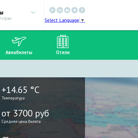
ны
 стран
Select Language
▼
Авиабилеты
Отели
+14.65 °C
Температура
от 3700 руб
Средняя цена билета
—