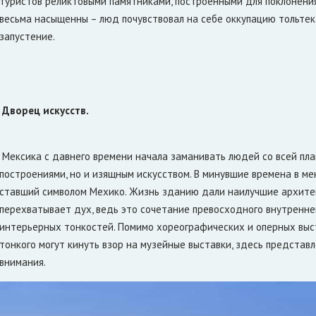
туристов реликтовыми памятниками, построенными для поклонения
весьма насыщенны – люд почувствовал на себе оккупацию тольтек
 марта 2017
20 марта 2017
запустение.
а кладбища Москвы
S7 Аirlines будет помогат
роведут интернет
Республике Карелия с
туризмом
ому нужен интернет на кладбище?
Карелии была затронута во время
деловой встречи лиц ищ тур-бизне
Дворец искусств.
Мексика с давнего времени начала заманивать людей со всей пл
построениями, но и изящным искусством. В минувшие времена в м
ставший символом Мехико. Жизнь зданию дали наилучшие архитек
перехватывает дух, ведь это сочетание превосходного внутренне
интерьерных тонкостей. Помимо хореографических и оперных выс
тонкого могут кинуть взор на музейные выставки, здесь представ
внимания.