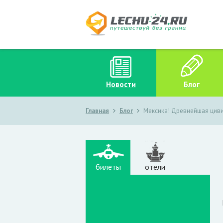
Новости
Блог
Главная
Блог
Мексика! Древнейшая циви
билеты
отели