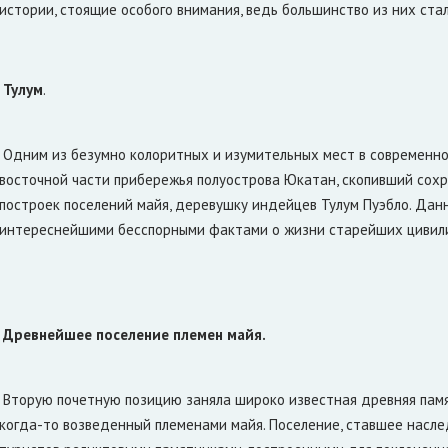
истории, стоящие особого внимания, ведь большинство из них ст
Тулум
.
Одним из безумно колоритных и изумительных мест в современной
восточной части прибережья полуострова Юкатан, скопивший со
построек поселений майя, деревушку индейцев Тулум Пуэбло. Данн
интереснейшими бесспорными фактами о жизни старейших цивил
Древнейшее поселение племен майя.
Вторую почетную позицию заняла широко известная древняя памя
когда-то возведенный племенами майя. Поселение, ставшее нас