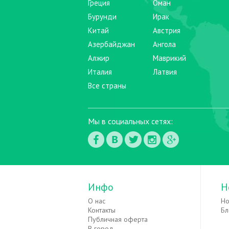
Греция
Оман
Бурунди
Ирак
Китай
Австрия
Азербайджан
Ангола
Алжир
Маврикий
Италия
Латвия
Все страны
Мы в социальных сетях:
Инфо
Н
О нас
Но
Контакты
Бл
Публичная оферта
В город