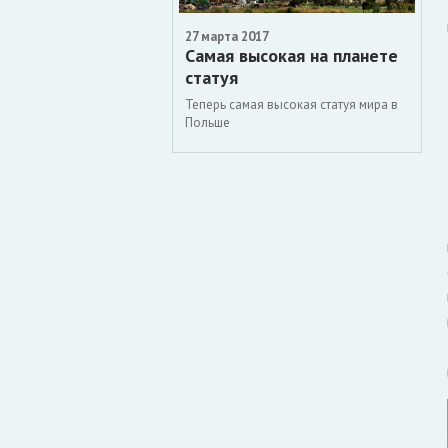
2017
27 марта 2017
27
ines будет помогать
Самая высокая на планете
Н
ике Карелия с
статуя
п
ом
Теперь самая высокая статуя мира в
К
Польше
ыла затронута во время
стречи лиц ищ тур-бизнеса