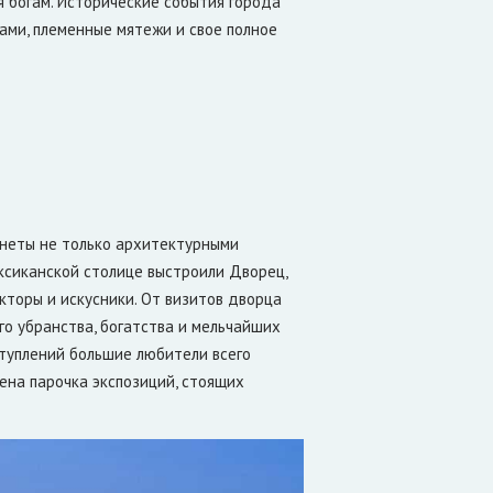
 богам. Исторические события города
ами, племенные мятежи и свое полное
27 марта 2017
ь
Самая высокая на планете
статуя
Теперь самая высокая статуя мира в
Польше
са
анеты не только архитектурными
ексиканской столице выстроили Дворец,
торы и искусники. От визитов дворца
го убранства, богатства и мельчайших
туплений большие любители всего
лена парочка экспозиций, стоящих