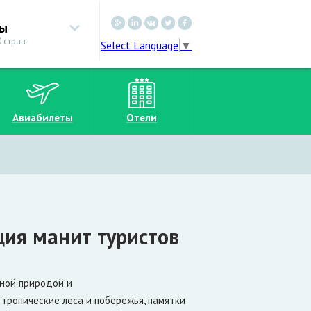
ны
 стран
Select Language
▼
Авиабилеты
Отели
ия манит туристов
ьной природой и
тропические леса и побережья, памятки