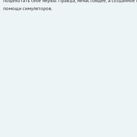
пощекотать себе нервы. Правда, ненастоящее, а созданное
помощи симуляторов.